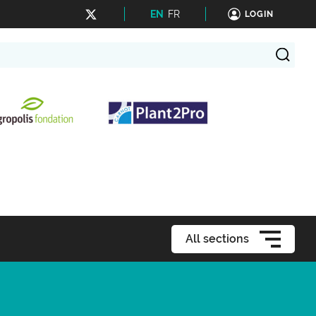
EN
FR
LOGIN
All sections