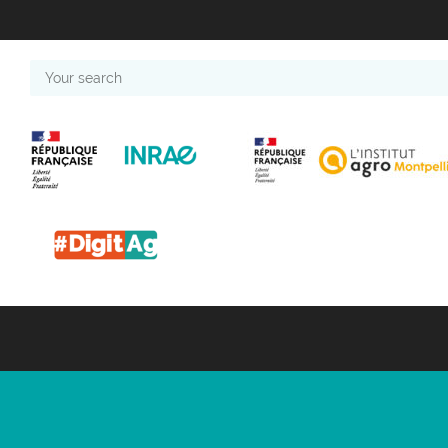
Your
search